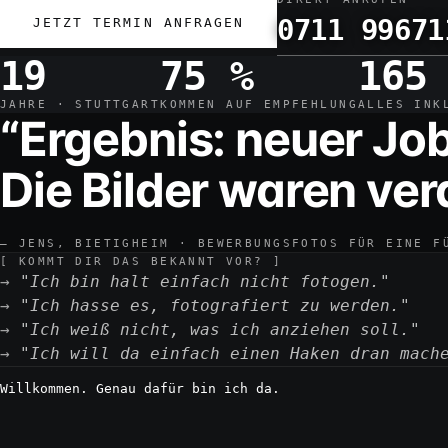
0711 99671
JETZT TERMIN ANFRAGEN
19
75 %
165
JAHRE · STUTTGART
KOMMEN AUF EMPFEHLUNG
ALLES INK
“Ergebnis: neuer Job
Die Bilder waren ve
— JENS, BIETIGHEIM · BEWERBUNGSFOTOS FÜR EINE F
[ KOMMT DIR DAS BEKANNT VOR? ]
"Ich bin halt einfach nicht fotogen."
"Ich hasse es, fotografiert zu werden."
"Ich weiß nicht, was ich anziehen soll."
"Ich will da einfach einen Haken dran mach
Willkommen. Genau dafür bin ich da.