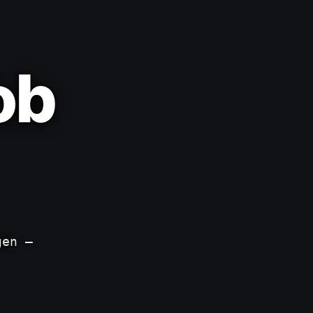
ob
gen —