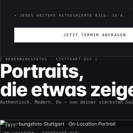
+ JEDES WEITERE RETUSCHIERTE BILD: 35 €
JETZT TERMIN ANFRAGEN
[ BEWERBUNGSFOTOS · STUTTGART-OST ]
Portraits,
die etwas zeig
Authentisch. Modern. Du — von deiner stärksten Se
[01]