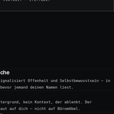
PORTRAIT · STUTTGART
ache
signalisiert Offenheit und Selbstbewusstsein — in
 bevor jemand deinen Namen liest.
ntergrund, kein Kontext, der ablenkt. Der
haut auf dich — nicht auf Büromöbel.