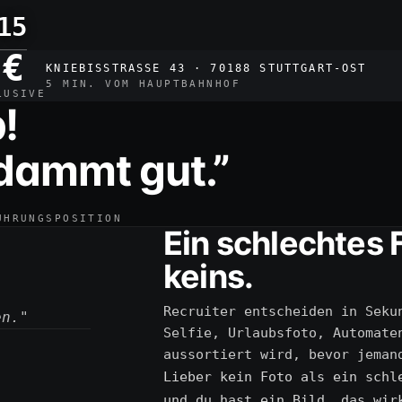
15
 €
KNIEBISSTRASSE 43 · 70188 STUTTGART-OST
5 MIN. VOM HAUPTBAHNHOF
LUSIVE
!
rdammt gut.”
ÜHRUNGSPOSITION
Ein schlechtes 
keins.
Recruiter entscheiden in Seku
en."
Selfie, Urlaubsfoto, Automate
aussortiert wird, bevor jeman
Lieber kein Foto als ein schl
und du hast ein Bild, das wir