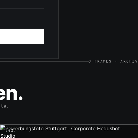
3 FRAMES · ARCHIV
en.
ite.
[02]