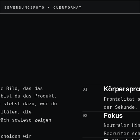
BEWERBUNGSFOTO · QUERFORMAT
Körperspr
ne Bild, das das
01
 bist du das Produkt.
Frontalität 
u stehst dazu, wer du
der Sekunde,
litäten, die
Fokus
02
räch sowieso zeigen
Neutraler Hi
Recruiter sc
scheiden wir